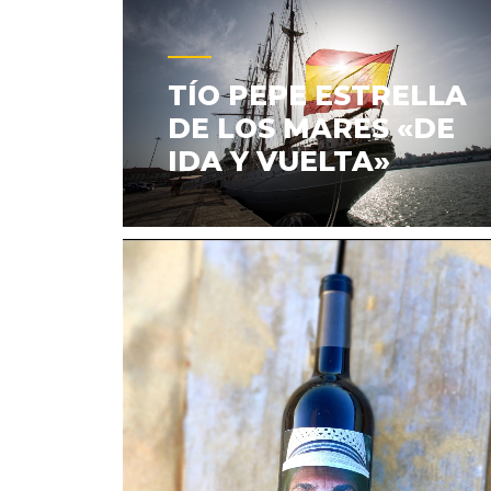
TÍO PEPE ESTRELLA
DE LOS MARES «DE
IDA Y VUELTA»