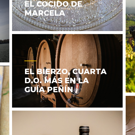
EL COCIDO DE
MARCELA
EL BIERZO, CUARTA
D.O. MÁS EN LA
GUÍA PEÑÍN