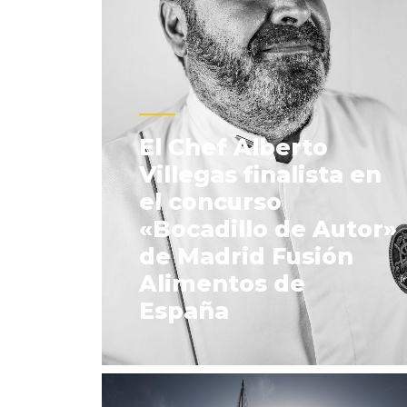
El Chef Alberto
Villegas finalista en
el concurso
«Bocadillo de Autor»
de Madrid Fusión
Alimentos de
España